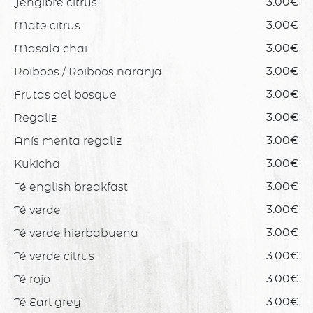
Jengibre citrus
3.00€
Mate citrus
3.00€
Masala chai
3.00€
Roiboos / Roiboos naranja
3.00€
Frutas del bosque
3.00€
Regaliz
3.00€
Anís menta regaliz
3.00€
Kukicha
3.00€
Té english breakfast
3.00€
Té verde
3.00€
Té verde hierbabuena
3.00€
Té verde citrus
3.00€
Té rojo
3.00€
Té Earl grey
3.00€