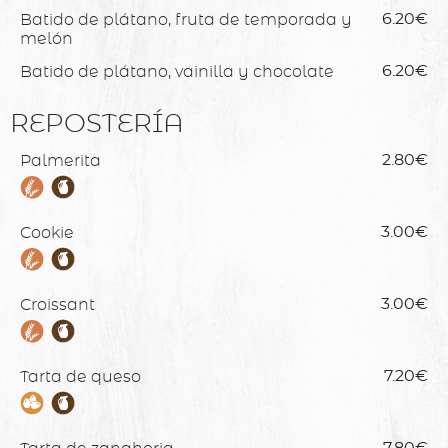
Batido de plátano, fruta de temporada y
6.20€
melón
Batido de plátano, vainilla y chocolate
6.20€
REPOSTERÍA
Palmerita
2.80€
Cookie
3.00€
Croissant
3.00€
Tarta de queso
7.20€
7.80€