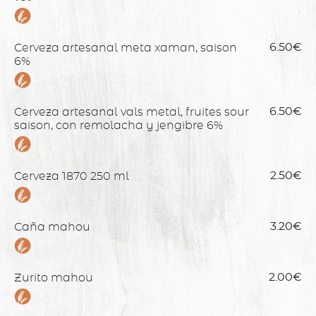
Cerveza artesanal meta xaman, saison
6.50€
6%
Cerveza artesanal vals metal, fruites sour
6.50€
saison, con remolacha y jengibre 6%
Cerveza 1870 250 ml
2.50€
Caña mahou
3.20€
Zurito mahou
2.00€