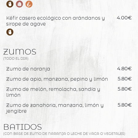
Kéfir casero ecológico con arándanos y
4.00€
sirope de agave
ZUMOS
(TODO EL DIA)
Zumo de naranja
4.80€
Zumo de apio, manzana, pepino y limón
5.80€
Zumo de melón, remolacha, sandía y
5.80€
limón
Zumo de zanahoria, manzana, limón y
5.80€
jengibre
BATIDOS
(CON BASE DE ZUMO DE NARANJA O LECHE DE VACA O VEGETALES)