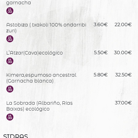
garnacha
Astobiza ( txakoli 100% ondarribi
3.60€
22.00€
zuri)
L’Atzar(Cava)ecológico
5.50€
30.00€
Kimera,espumoso ancestral
5.80€
32.50€
(Garnacha blanca)
La Sobrada (Albariño, Rías
37.00€
Baixas) ecológico
SIDRAS