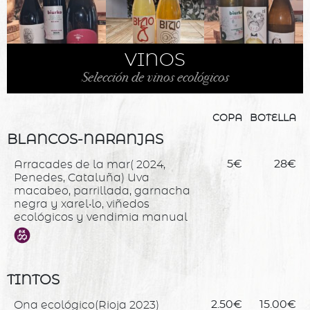
VINOS
Selección de vinos ecológicos
COPA
BOTELLA
BLANCOS-NARANJAS
Arracades de la mar( 2024,
5€
28€
Penedes, Cataluña) Uva
macabeo, parrillada, garnacha
negra y xarel•lo, viñedos
ecológicos y vendimia manual
TINTOS
Ona ecológico(Rioja 2023)
2.50€
15.00€