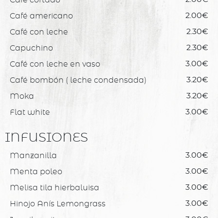
Café americano
2.00€
Café con leche
2.30€
Capuchino
2.30€
Café con leche en vaso
3.00€
Café bombón ( leche condensada)
3.20€
Moka
3.20€
Flat white
3.00€
INFUSIONES
Manzanilla
3.00€
Menta poleo
3.00€
Melisa tila hierbaluisa
3.00€
Hinojo Anís Lemongrass
3.00€