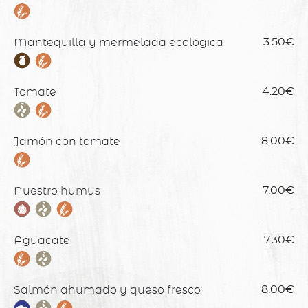
Mantequilla y mermelada ecológica
3.50€
Tomate
4.20€
Jamón con tomate
8.00€
Nuestro humus
7.00€
Aguacate
7.30€
Salmón ahumado y queso fresco
8.00€