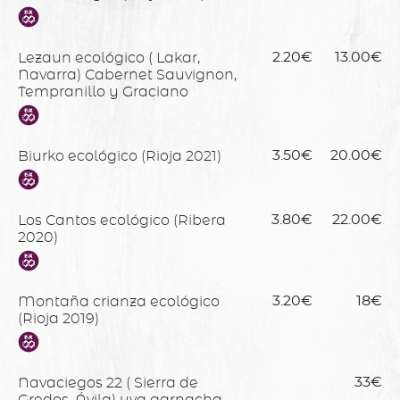
Lezaun ecológico ( Lakar,
2.20€
13.00€
Navarra) Cabernet Sauvignon,
Tempranillo y Graciano
Biurko ecológico (Rioja 2021)
3.50€
20.00€
Los Cantos ecológico (Ribera
3.80€
22.00€
2020)
Montaña crianza ecológico
3.20€
18€
(Rioja 2019)
Navaciegos 22 ( Sierra de
33€
Gredos, Ávila) uva garnacha,