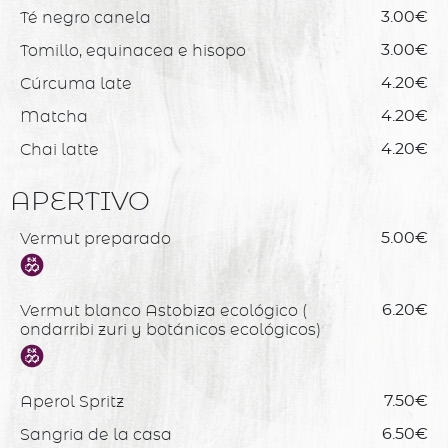
Té negro canela
3.00€
Tomillo, equinacea e hisopo
3.00€
Cúrcuma late
4.20€
Matcha
4.20€
Chai latte
4.20€
APERTIVO
Vermut preparado
5.00€
Vermut blanco Astobiza ecológico (
6.20€
ondarribi zuri y botánicos ecológicos)
Aperol Spritz
7.50€
Sangria de la casa
6.50€