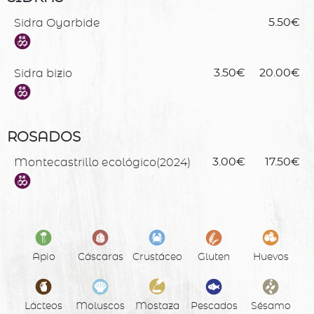
Sidra Oyarbide
5.50€
Sidra bizio
3.50€
20.00€
ROSADOS
Montecastrillo ecológico(2024)
3.00€
17.50€
Apio
Cáscaras
Crustáceo
Gluten
Huevos
Lácteos
Moluscos
Mostaza
Pescados
Sésamo