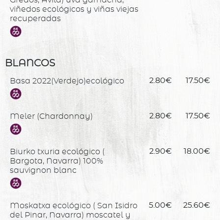
viñedos ecológicos y viñas viejas
recuperadas
BLANCOS
Basa 2022(Verdejo)ecológico
2.80€
17.50€
Meler (Chardonnay)
2.80€
17.50€
Biurko txuria ecológico (
2.90€
18.00€
Bargota, Navarra) 100%
sauvignon blanc
Moskatxa ecológico ( San Isidro
5.00€
25.60€
del Pinar, Navarra) moscatel y