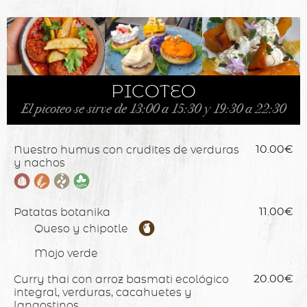
PICOTEO
El picoteo se sirve de 13:00 a 15:30 y 19:30 a 22:30
Nuestro humus con crudites de verduras
10.00€
y nachos
Patatas botanika
11.00€
Queso y chipotle
Mojo verde
Curry thai con arroz basmati ecológico
20.00€
integral, verduras, cacahuetes y
langostinos