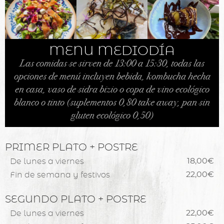
MENU MEDIODÍA
Las comidas se sirven de 13:00 a 15:30, todas las
opciones de menú incluyen bebida, kombucha hecha
en casa, vaso de sidra bizio o copa de vino ecológico
blanco o tinto (suplementos 0,80 take away, pan sin
gluten ecológico 0,50)
PRIMER PLATO + POSTRE
De lunes a viernes
18,00€
Fin de semana y festivos
22,00€
SEGUNDO PLATO + POSTRE
De lunes a viernes
22,00€