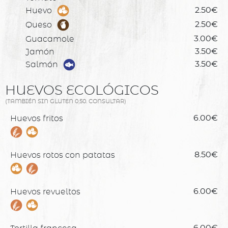
Huevo
2.50€
Queso
2.50€
Guacamole
3.00€
Jamón
3.50€
Salmón
3.50€
HUEVOS ECOLÓGICOS
(TAMBIÉN SIN GLUTEN 0,50. CONSULTAR)
Huevos fritos
6.00€
Huevos rotos con patatas
8.50€
Huevos revueltos
6.00€
6.00€