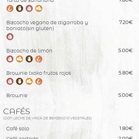
Tarta de zanahoria
Bizcocho vegano de algarroba y
7.20€
boniato(sin gluten)
Bizcocho de limón
5.00€
Brownie txoko frutos rojos
5.80€
Brownie
5.00€
CAFÉS
(CON LECHE DE VACA DE BEHIEKO O VEGETALES)
Café solo
1.80€
Café cortado
2.00€