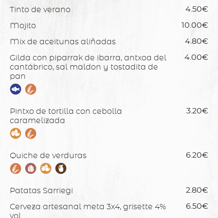
Tinto de verano
4.50€
Mojito
10.00€
Mix de aceitunas aliñadas
4.80€
Gilda con piparrak de ibarra, antxoa del
4.00€
cantábrico, sal maldon y tostadita de
pan
Pintxo de tortilla con cebolla
3.20€
caramelizada
Quiche de verduras
6.20€
Patatas Sarriegi
2.80€
Cerveza artesanal meta 3x4, grisette 4%
6.50€
vol