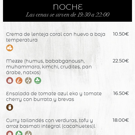
NOCHE
Las cenas se sirven de 19:30 a 22:00
Crema de lenteja coral con huevo a baja
10.50€
temperatura
Mezze (humus, bababganoush,
22.50€
muhammara, kimchi, crudites, pan
árabe, natxos)
Ensalada de tomate azul eko y tomate
16.50€
cherry con burrata y brevas
Curry tailandés con verduras, tofu y
18.00€
arroz basmati integral (cacahuetes)l